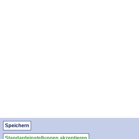
OST-SAARLAND
Winterfloß-Apotheke
Untere Bliesstraße 73, 66539 Neunkirchen-Wellesweiler
ANFAHRT ANZEIGEN
06821/9319810
APOTHEKENNOTDIENSTE ALS PDF DOWNLOADEN:
August 2026
September 2026
Oktober 2026
© Apothekerkammer des Saarlandes
Speichern
Datenschutz
Datenschutzeinstellungen
Impressum/Kontakt
Medien-Service
Standardeinstellungen akzeptieren