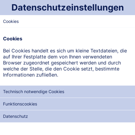
Datenschutzeinstellungen
DIENSTAG
02.09
2025
Cookies
Dienstbereitschaftsplan der
Cookies
Apotheken im Saarland
Bei Cookies handelt es sich um kleine Textdateien, die
Beachten Sie bitte: Der Notdienst beginnt jeweils um 8.00
auf Ihrer Festplatte dem von Ihnen verwendeten
Uhr des angezeigten Tages und endet um 8.00 Uhr des
Browser zugeordnet gespeichert werden und durch
Folgetages -
Stand: 03. August 2026, 07:20
welche der Stelle, die den Cookie setzt, bestimmte
Informationen zufließen.
REGION
WEST-SAARLAND
Technisch notwendige Cookies
SAARLAND-MITTE
Funktionscookies
NORD-SAARLAND
Datenschutz
OST-SAARLAND