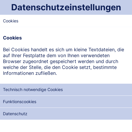
Datenschutzeinstellungen
SONNTAG
26.03
2023
Cookies
Dienstbereitschaftsplan der
Cookies
Apotheken im Saarland
Bei Cookies handelt es sich um kleine Textdateien, die
Beachten Sie bitte: Der Notdienst beginnt jeweils um 8.00
auf Ihrer Festplatte dem von Ihnen verwendeten
Uhr des angezeigten Tages und endet um 8.00 Uhr des
Browser zugeordnet gespeichert werden und durch
Folgetages -
Stand: 03. August 2026, 07:20
welche der Stelle, die den Cookie setzt, bestimmte
Informationen zufließen.
REGION
WEST-SAARLAND
Technisch notwendige Cookies
SAARLAND-MITTE
Funktionscookies
NORD-SAARLAND
Datenschutz
OST-SAARLAND