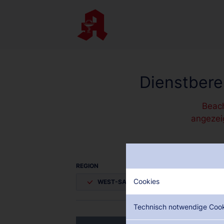
Dienstbere
Beach
angezei
REGION
Cookies
WEST-SAARLAND
SAARLAND
Technisch notwendige Coo