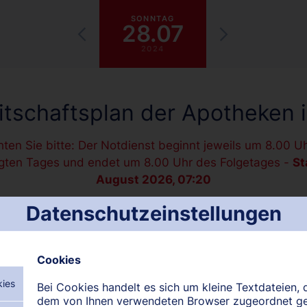
SONNTAG
28.07
2024
itschaftsplan der Apotheken 
ten Sie bitte: Der Notdienst beginnt jeweils um 8.00 U
gten Tages und endet um 8.00 Uhr des Folgetages -
St
August 2026, 07:20
Datenschutzeinstellungen
-MITTE
NORD-SAARLAND
OST-SAARLAND
Cookies
kies
Bei Cookies handelt es sich um kleine Textdateien, d
dem von Ihnen verwendeten Browser zugeordnet g