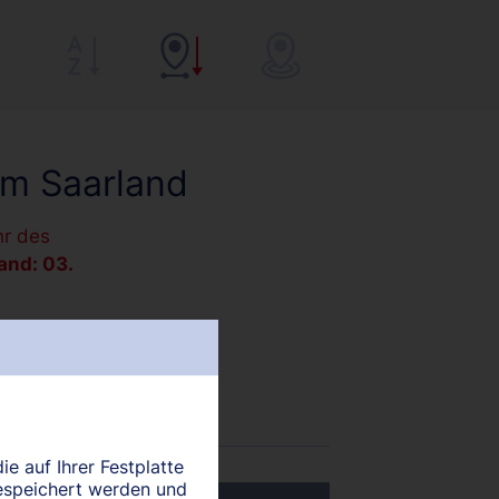
im Saarland
hr des
and: 03.
ie auf Ihrer Festplatte
espeichert werden und