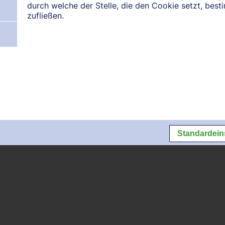
Lokalisierung nicht verfügbar
durch welche der Stelle, die den Cookie setzt, bes
zufließen.
N:
August 2026
September 2026
Oktober 2026
Datenschutz
Datenschutzeins
Standardein