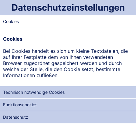
Datenschutzeinstellungen
FREITAG
31.01
2025
Cookies
Dienstbereitschaftsplan der
Cookies
Apotheken im Saarland
Bei Cookies handelt es sich um kleine Textdateien, die
Beachten Sie bitte: Der Notdienst beginnt jeweils um 8.00
auf Ihrer Festplatte dem von Ihnen verwendeten
Uhr des angezeigten Tages und endet um 8.00 Uhr des
Browser zugeordnet gespeichert werden und durch
Folgetages -
Stand: 03. August 2026, 07:20
welche der Stelle, die den Cookie setzt, bestimmte
Informationen zufließen.
REGION
WEST-SAARLAND
Technisch notwendige Cookies
SAARLAND-MITTE
Funktionscookies
NORD-SAARLAND
Datenschutz
OST-SAARLAND