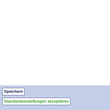
Lokalisierung nicht verfügbar
APOTHEKENNOTDIENSTE ALS PDF DOWNLOADEN:
August 2026
September 2026
Oktober 2026
© Apothekerkammer des Saarlandes
Datenschutz
Datenschutzeinstellungen
Impressum/Kontakt
Medien-Service
Speichern
Standardeinstellungen akzeptieren