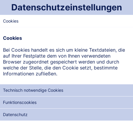
Datenschutzeinstellungen
Cookies
OST-SAARLAND
Blies-Apotheke
Cookies
Bahnhofstraße 17, 66459 Kirkel-Limbach
Bei Cookies handelt es sich um kleine Textdateien, die
auf Ihrer Festplatte dem von Ihnen verwendeten
ANFAHRT ANZEIGEN
Browser zugeordnet gespeichert werden und durch
welche der Stelle, die den Cookie setzt, bestimmte
Informationen zufließen.
06841/80635
Technisch notwendige Cookies
Funktionscookies
NOTDIENSTE DER NÄCHSTEN 12 MONATE:
Datenschutz
MO, 10.08.2026
DI, 25.08.2026
MI, 09.09.2026
DO, 24.09.2026