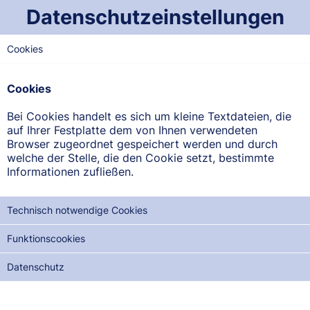
Datenschutzeinstellungen
Cookies
NORD-SAARLAND
Johannis-Apotheke
Cookies
Alsweilerstr. 9, 66646 Marpingen
Bei Cookies handelt es sich um kleine Textdateien, die
auf Ihrer Festplatte dem von Ihnen verwendeten
ANFAHRT ANZEIGEN
Browser zugeordnet gespeichert werden und durch
welche der Stelle, die den Cookie setzt, bestimmte
Informationen zufließen.
06853/1600
Technisch notwendige Cookies
Funktionscookies
NOTDIENSTE DER NÄCHSTEN 12 MONATE:
Datenschutz
MO, 21.09.2026
DI, 06.10.2026
FR, 09.10.2026
DO, 05.11.2026