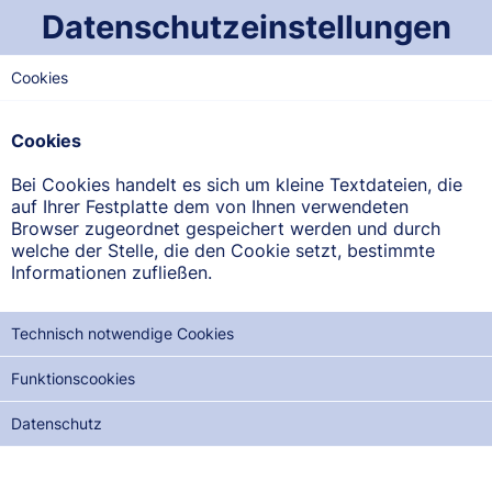
Datenschutzeinstellungen
Cookies
OST-SAARLAND
Johannis-Apotheke
Cookies
Obere Kaiserstraße 113, 66386 St. Ingbert-Rohrbach
Bei Cookies handelt es sich um kleine Textdateien, die
auf Ihrer Festplatte dem von Ihnen verwendeten
ANFAHRT ANZEIGEN
Browser zugeordnet gespeichert werden und durch
welche der Stelle, die den Cookie setzt, bestimmte
Informationen zufließen.
06894/53500
Technisch notwendige Cookies
Funktionscookies
NOTDIENSTE DER NÄCHSTEN 12 MONATE:
Datenschutz
SA, 08.08.2026
SO, 23.08.2026
MO, 07.09.2026
DI, 22.09.2026