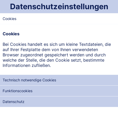
Datenschutzeinstellungen
Cookies
NORD-SAARLAND
Marien-Apotheke
Cookies
Marienstraße 3, 66646 Marpingen
Bei Cookies handelt es sich um kleine Textdateien, die
auf Ihrer Festplatte dem von Ihnen verwendeten
ANFAHRT ANZEIGEN
Browser zugeordnet gespeichert werden und durch
welche der Stelle, die den Cookie setzt, bestimmte
Informationen zufließen.
06853/2444
Technisch notwendige Cookies
Funktionscookies
NOTDIENSTE DER NÄCHSTEN 12 MONATE:
Datenschutz
FR, 14.08.2026
SA, 29.08.2026
SO, 13.09.2026
MO, 28.09.2026