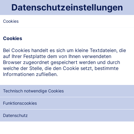
Datenschutzeinstellungen
Cookies
OST-SAARLAND
Apotheke an der Uni
Cookies
Universitätskliniken Geb. 4, 66424 Homburg
Bei Cookies handelt es sich um kleine Textdateien, die
auf Ihrer Festplatte dem von Ihnen verwendeten
ANFAHRT ANZEIGEN
Browser zugeordnet gespeichert werden und durch
welche der Stelle, die den Cookie setzt, bestimmte
Informationen zufließen.
06841/176100
Technisch notwendige Cookies
Funktionscookies
NOTDIENSTE DER NÄCHSTEN 12 MONATE:
Datenschutz
DI, 18.08.2026
MI, 02.09.2026
DO, 17.09.2026
FR, 02.10.2026