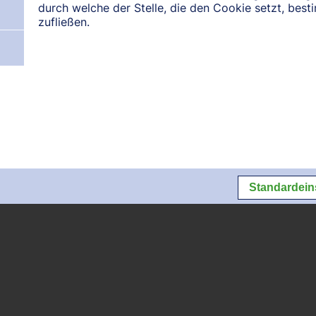
durch welche der Stelle, die den Cookie setzt, bes
zufließen.
N:
August 2026
September 2026
Oktober 2026
Datenschutz
Datenschutzeins
Standardein