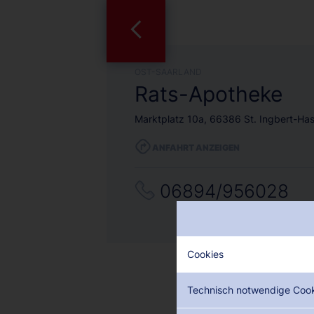
OST-SAARLAND
Rats-Apotheke
Marktplatz 10a, 66386 St. Ingbert-Has
ANFAHRT ANZEIGEN
06894/956028
Cookies
Technisch notwendige Coo