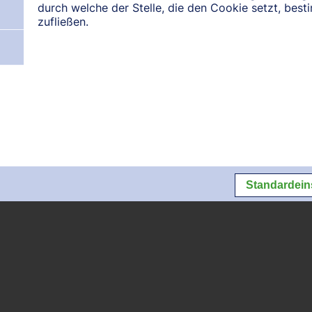
durch welche der Stelle, die den Cookie setzt, bes
zufließen.
N:
August 2026
September 2026
Oktober 2026
Datenschutz
Datenschutzeins
Standardein