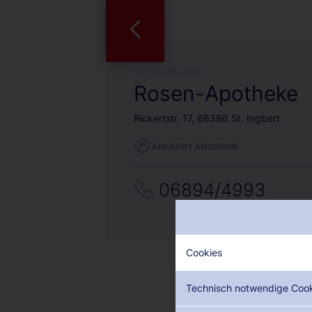
OST-SAARLAND
Rosen-Apotheke
Rickertstr. 17, 66386 St. Ingbert
ANFAHRT ANZEIGEN
06894/4993
Cookies
Technisch notwendige Coo