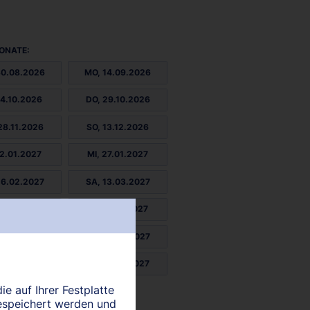
ONATE:
30.08.2026
MO, 14.09.2026
14.10.2026
DO, 29.10.2026
28.11.2026
SO, 13.12.2026
12.01.2027
MI, 27.01.2027
26.02.2027
SA, 13.03.2027
12.04.2027
DI, 27.04.2027
26.05.2027
DO, 10.06.2027
10.07.2027
SO, 25.07.2027
ie auf Ihrer Festplatte
24.08.2027
espeichert werden und