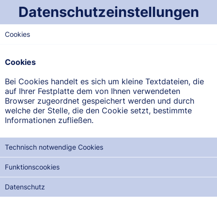
Datenschutzeinstellungen
Cookies
NORD-SAARLAND
Einhorn-Apotheke am
Cookies
Markt
Bei Cookies handelt es sich um kleine Textdateien, die
Am Markt 15, 66822 Lebach
auf Ihrer Festplatte dem von Ihnen verwendeten
Browser zugeordnet gespeichert werden und durch
welche der Stelle, die den Cookie setzt, bestimmte
ANFAHRT ANZEIGEN
Informationen zufließen.
06881/9366072
Technisch notwendige Cookies
Funktionscookies
Datenschutz
NOTDIENSTE DER NÄCHSTEN 12 MONATE:
MO, 10.08.2026
DI, 25.08.2026