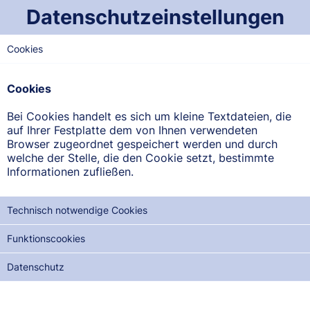
Datenschutzeinstellungen
Cookies
NORD-SAARLAND
Schützen-Apotheke
Cookies
Saarbrücker Straße 15, 66822 Lebach
Bei Cookies handelt es sich um kleine Textdateien, die
auf Ihrer Festplatte dem von Ihnen verwendeten
ANFAHRT ANZEIGEN
Browser zugeordnet gespeichert werden und durch
welche der Stelle, die den Cookie setzt, bestimmte
Informationen zufließen.
06881/2233
Technisch notwendige Cookies
Funktionscookies
NOTDIENSTE DER NÄCHSTEN 12 MONATE:
Datenschutz
DI, 11.08.2026
MI, 26.08.2026
DO, 10.09.2026
FR, 25.09.2026