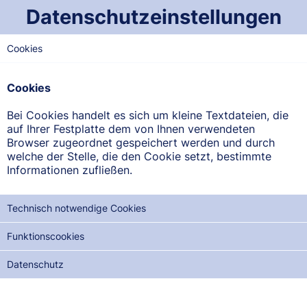
Datenschutzeinstellungen
Cookies
WEST-SAARLAND
St. Nikolaus-Apotheke
Cookies
Saarburger Straße 23, 66693 Mettlach-Orscholz
Bei Cookies handelt es sich um kleine Textdateien, die
auf Ihrer Festplatte dem von Ihnen verwendeten
ANFAHRT ANZEIGEN
Browser zugeordnet gespeichert werden und durch
welche der Stelle, die den Cookie setzt, bestimmte
Informationen zufließen.
06865/1317
Technisch notwendige Cookies
Funktionscookies
NOTDIENSTE DER NÄCHSTEN 12 MONATE:
Datenschutz
SO, 16.08.2026
MO, 31.08.2026
DI, 15.09.2026
MI, 30.09.2026