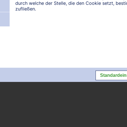
durch welche der Stelle, die den Cookie setzt, bes
zufließen.
N:
August 2026
September 2026
Oktober 2026
Datenschutz
Datenschutzeins
Standardein