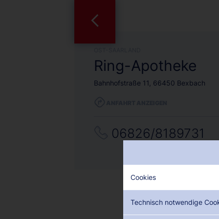
OST-SAARLAND
Ring-Apotheke
Bahnhofstraße 11, 66450 Bexbach
ANFAHRT ANZEIGEN
06826/8189731
Cookies
Technisch notwendige Coo