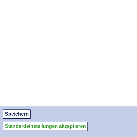
FR, 01.01.2027
SO, 31.01.2027
DI, 02.03.2027
DO, 01.04.2027
SO, 30.05.2027
DI, 29.06.2027
DO, 29.07.2027
SA, 28.08.2027
APOTHEKENNOTDIENSTE ALS PDF DOWNLOADEN:
August 2026
September 2026
Oktober 2026
© Apothekerkammer des Saarlandes
Datenschutz
Datenschutzeinstellungen
Impressum/Kontakt
Medien-Service
Speichern
Standardeinstellungen akzeptieren