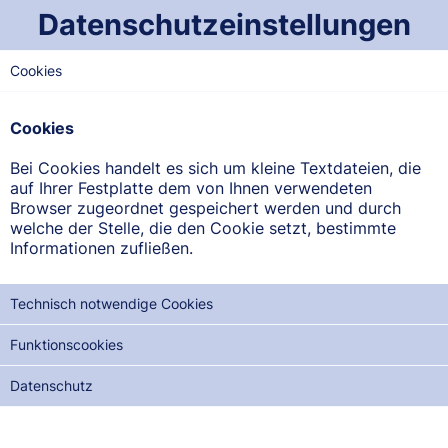
Datenschutzeinstellungen
Cookies
OST-SAARLAND
Saarpark-Apotheke
Cookies
Stummplatz 1, 66538 Neunkirchen
Bei Cookies handelt es sich um kleine Textdateien, die
auf Ihrer Festplatte dem von Ihnen verwendeten
ANFAHRT ANZEIGEN
Browser zugeordnet gespeichert werden und durch
welche der Stelle, die den Cookie setzt, bestimmte
Informationen zufließen.
06821/1525
Technisch notwendige Cookies
Funktionscookies
NOTDIENSTE DER NÄCHSTEN 12 MONATE:
Datenschutz
DO, 03.09.2026
SA, 03.10.2026
MO, 02.11.2026
MI, 02.12.2026