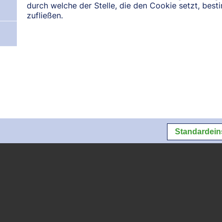
durch welche der Stelle, die den Cookie setzt, bes
Datenschutz
Datenschutzeins
zufließen.
Standardein