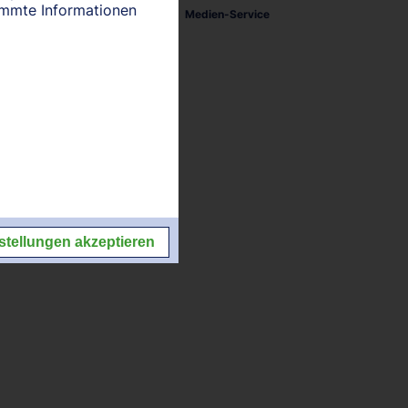
timmte Informationen
tellungen
Impressum/Kontakt
Medien-Service
stellungen akzeptieren