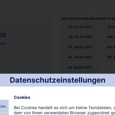
NOTDIENSTE DER NÄCHSTEN 12 M
SO, 30.08.2026
DI, 
ke
SA, 28.11.2026
MO, 
dorf
FR, 26.02.2027
SO, 
MI, 26.05.2027
FR, 
DI, 24.08.2027
Datenschutzeinstellungen
Cookies
kies
Bei Cookies handelt es sich um kleine Textdateien, d
N:
August 2026
September 2026
Oktober 2026
dem von Ihnen verwendeten Browser zugeordnet g