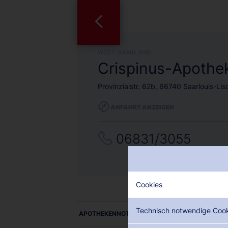
WEST-SAARLAND
Crispinus-Apothe
Provinzialstr. 62b, 66740 Saarlouis-Lis
ANFAHRT ANZEIGEN
06831/3055
Cookies
Technisch notwendige Coo
APOTHEKENNOTDIENSTE ALS PDF DOWNLOADE