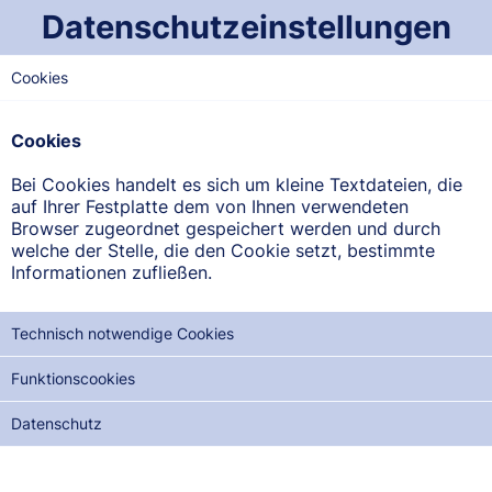
Datenschutzeinstellungen
Cookies
WEST-SAARLAND
St. Martin-Apotheke
Cookies
Schloßplatz 5, 66793 Saarwellingen
Bei Cookies handelt es sich um kleine Textdateien, die
auf Ihrer Festplatte dem von Ihnen verwendeten
ANFAHRT ANZEIGEN
Browser zugeordnet gespeichert werden und durch
welche der Stelle, die den Cookie setzt, bestimmte
Informationen zufließen.
06838/2551
Technisch notwendige Cookies
Funktionscookies
NOTDIENSTE DER NÄCHSTEN 12 MONATE:
Datenschutz
MI, 02.09.2026
FR, 02.10.2026
SO, 01.11.2026
DI, 01.12.2026