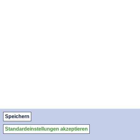
DO, 31.12.2026
SA, 30.01.2027
MO, 01.03.2027
MI, 31.03.2027
FR, 30.04.2027
SA, 29.05.2027
MO, 28.06.2027
MI, 28.07.2027
FR, 27.08.2027
APOTHEKENNOTDIENSTE ALS PDF DOWNLOADEN:
August 2026
September 2026
Oktober 2026
© Apothekerkammer des Saarlandes
Datenschutz
Datenschutzeinstellungen
Impressum/Kontakt
Speichern
Medien-Service
Standardeinstellungen akzeptieren