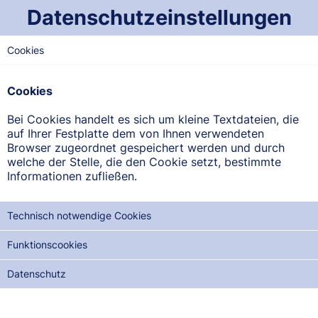
Datenschutzeinstellungen
Cookies
SAARLAND-MITTE
Apotheke Bübinger Markt
Cookies
Saargemünder Str. 133 a, 66129 Saarbrücken-Bübingen
Bei Cookies handelt es sich um kleine Textdateien, die
auf Ihrer Festplatte dem von Ihnen verwendeten
ANFAHRT ANZEIGEN
Browser zugeordnet gespeichert werden und durch
welche der Stelle, die den Cookie setzt, bestimmte
Informationen zufließen.
06805/2986
Technisch notwendige Cookies
Funktionscookies
NOTDIENSTE DER NÄCHSTEN 12 MONATE:
Datenschutz
SA, 22.08.2026
MO, 07.09.2026
MI, 07.10.2026
FR, 06.11.2026