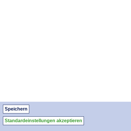
SO, 06.12.2026
DI, 05.01.2027
DO, 04.02.2027
SA, 06.03.2027
MO, 05.04.2027
DI, 04.05.2027
DO, 03.06.2027
SA, 03.07.2027
MO, 02.08.2027
APOTHEKENNOTDIENSTE ALS PDF DOWNLOADEN:
August 2026
September 2026
Oktober 2026
© Apothekerkammer des Saarlandes
Datenschutz
Datenschutzeinstellungen
Impressum/Kontakt
Speichern
Medien-Service
Standardeinstellungen akzeptieren