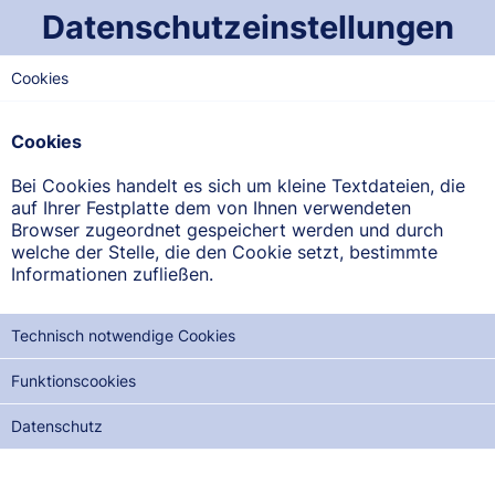
Datenschutzeinstellungen
Cookies
OST-SAARLAND
Hohenburg-Apotheke
Cookies
Kaiserstraße 16, 66424 Homburg
Bei Cookies handelt es sich um kleine Textdateien, die
auf Ihrer Festplatte dem von Ihnen verwendeten
ANFAHRT ANZEIGEN
Browser zugeordnet gespeichert werden und durch
welche der Stelle, die den Cookie setzt, bestimmte
Informationen zufließen.
06841/2500
Technisch notwendige Cookies
Funktionscookies
NOTDIENSTE DER NÄCHSTEN 12 MONATE:
Datenschutz
SA, 08.08.2026
SO, 23.08.2026
MO, 07.09.2026
DI, 22.09.2026