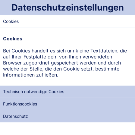
Datenschutzeinstellungen
Cookies
WEST-SAARLAND
Saargau-Apotheke
Cookies
Fitter Str. 1, 66663 Merzig-Hilbringen
Bei Cookies handelt es sich um kleine Textdateien, die
auf Ihrer Festplatte dem von Ihnen verwendeten
ANFAHRT ANZEIGEN
Browser zugeordnet gespeichert werden und durch
welche der Stelle, die den Cookie setzt, bestimmte
Informationen zufließen.
06861/74944
Technisch notwendige Cookies
Funktionscookies
NOTDIENSTE DER NÄCHSTEN 12 MONATE:
Datenschutz
SA, 08.08.2026
MI, 12.08.2026
SO, 23.08.2026
DO, 27.08.2026