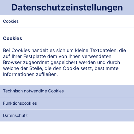
Datenschutzeinstellungen
Cookies
SAARLAND-MITTE
Landmann Apotheke
Cookies
Oliver Blank
Bei Cookies handelt es sich um kleine Textdateien, die
Moltkestr. 5, 66333 Völklingen
auf Ihrer Festplatte dem von Ihnen verwendeten
Browser zugeordnet gespeichert werden und durch
welche der Stelle, die den Cookie setzt, bestimmte
ANFAHRT ANZEIGEN
Informationen zufließen.
06898/29010
Technisch notwendige Cookies
Funktionscookies
Datenschutz
NOTDIENSTE DER NÄCHSTEN 12 MONATE:
SA, 29.08.2026
MO, 28.09.2026