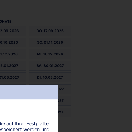
ONATE:
02.09.2026
DO, 17.09.2026
20.10.2026
SO, 01.11.2026
01.12.2026
MI, 16.12.2026
15.01.2027
SA, 30.01.2027
01.03.2027
DI, 16.03.2027
15.04.2027
FR, 30.04.2027
29.05.2027
SO, 13.06.2027
13.07.2027
MI, 28.07.2027
ie auf Ihrer Festplatte
27.08.2027
espeichert werden und