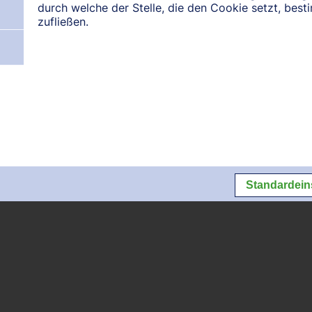
durch welche der Stelle, die den Cookie setzt, bes
zufließen.
N:
August 2026
September 2026
Oktober 2026
Datenschutz
Datenschutzeins
Standardein