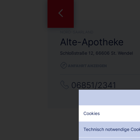
NORD-SAARLAND
Alte-Apotheke
Schloßstraße 12, 66606 St. Wendel
ANFAHRT ANZEIGEN
06851/2341
Cookies
Technisch notwendige Coo