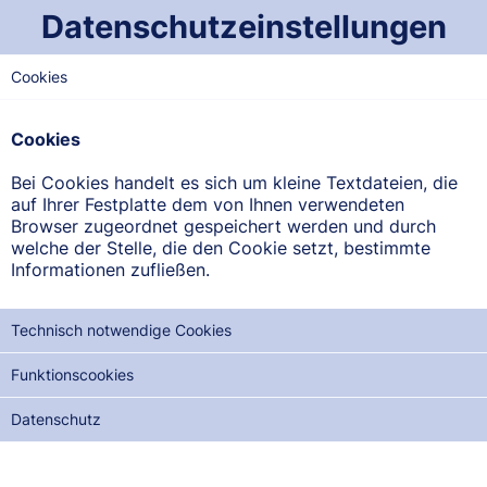
Datenschutzeinstellungen
Cookies
NORD-SAARLAND
Einhorn-Apotheke am
Cookies
Markt
Bei Cookies handelt es sich um kleine Textdateien, die
Am Markt 15, 66822 Lebach
auf Ihrer Festplatte dem von Ihnen verwendeten
Browser zugeordnet gespeichert werden und durch
welche der Stelle, die den Cookie setzt, bestimmte
ANFAHRT ANZEIGEN
Informationen zufließen.
06881/9366072
Technisch notwendige Cookies
Funktionscookies
Datenschutz
NOTDIENSTE DER NÄCHSTEN 12 MONATE:
MO, 10.08.2026
DI, 25.08.2026