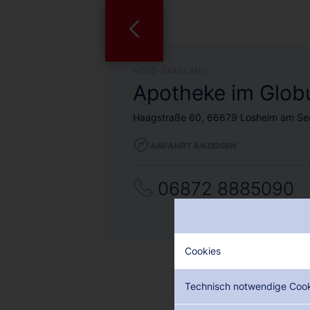
NORD-SAARLAND
Apotheke im Glob
Haagstraße 60, 66679 Losheim am Se
ANFAHRT ANZEIGEN
06872 8885090
Cookies
Technisch notwendige Coo