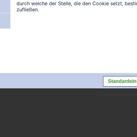
durch welche der Stelle, die den Cookie setzt, bes
zufließen.
N:
August 2026
September 2026
Oktober 2026
Datenschutz
Datenschutzeins
Standardein