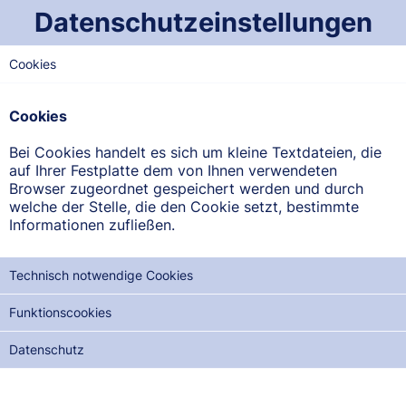
Datenschutzeinstellungen
Cookies
OST-SAARLAND
Merburg-Apotheke
Cookies
Ortsstraße 2, 66424 Homburg-Kirrberg
Bei Cookies handelt es sich um kleine Textdateien, die
auf Ihrer Festplatte dem von Ihnen verwendeten
ANFAHRT ANZEIGEN
Browser zugeordnet gespeichert werden und durch
welche der Stelle, die den Cookie setzt, bestimmte
Informationen zufließen.
06841/9838300
Technisch notwendige Cookies
Funktionscookies
NOTDIENSTE DER NÄCHSTEN 12 MONATE:
Datenschutz
SA, 22.08.2026
SO, 06.09.2026
MO, 21.09.2026
DI, 06.10.2026