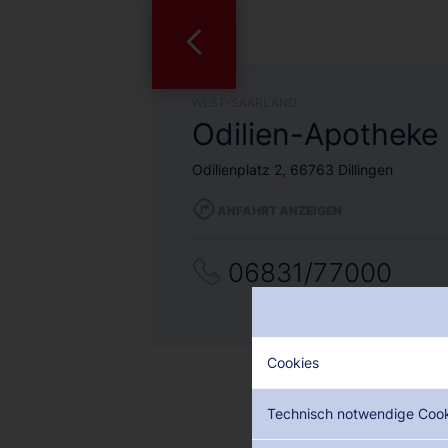
WEST-SAARLAND
Odilien-Apotheke
Odilienplatz 2, 66763 Dillingen
ANFAHRT ANZEIGEN
06831/77000
Cookies
Technisch notwendige Coo