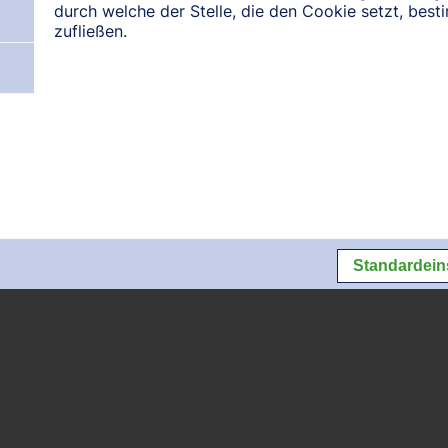
durch welche der Stelle, die den Cookie setzt, bes
zufließen.
N:
August 2026
September 2026
Oktober 2026
Datenschutz
Datenschutzeins
Standardein