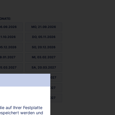
ONATE:
06.09.2026
MO, 21.09.2026
21.10.2026
DO, 05.11.2026
05.12.2026
SO, 20.12.2026
19.01.2027
MI, 03.02.2027
05.03.2027
SA, 20.03.2027
19.04.2027
MO, 03.05.2027
02.06.2027
DO, 17.06.2027
17.07.2027
SO, 01.08.2027
ie auf Ihrer Festplatte
31.08.2027
espeichert werden und