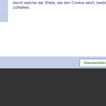
durch welche der Stelle, die den Cookie setzt, bes
zufließen.
N:
August 2026
September 2026
Oktober 2026
Datenschutz
Datenschutzeins
Standardein