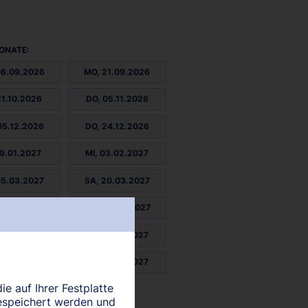
ONATE:
06.09.2026
MO, 21.09.2026
21.10.2026
DO, 05.11.2026
05.12.2026
DO, 24.12.2026
19.01.2027
MI, 03.02.2027
05.03.2027
SA, 20.03.2027
19.04.2027
MO, 03.05.2027
02.06.2027
DO, 17.06.2027
17.07.2027
SO, 01.08.2027
ie auf Ihrer Festplatte
31.08.2027
espeichert werden und