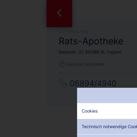
OST-SAARLAND
Rats-Apotheke
Kaiserstr. 37, 66386 St. Ingbert
ANFAHRT ANZEIGEN
06894/4940
Cookies
Technisch notwendige Coo