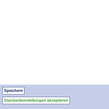
FR, 01.01.2027
SO, 31.01.2027
DI, 02.03.2027
DO, 01.04.2027
SO, 30.05.2027
DI, 29.06.2027
DO, 29.07.2027
SA, 28.08.2027
APOTHEKENNOTDIENSTE ALS PDF DOWNLOADEN:
August 2026
September 2026
Oktober 2026
© Apothekerkammer des Saarlandes
Datenschutz
Datenschutzeinstellungen
Impressum/Kontakt
Medien-Service
Speichern
Standardeinstellungen akzeptieren