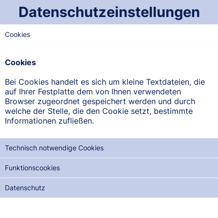
Datenschutzeinstellungen
Cookies
SAARLAND-MITTE
Saar-Apotheke
Cookies
Elsässer Straße 1, 66271 Kleinblittersdorf
Bei Cookies handelt es sich um kleine Textdateien, die
auf Ihrer Festplatte dem von Ihnen verwendeten
ANFAHRT ANZEIGEN
Browser zugeordnet gespeichert werden und durch
welche der Stelle, die den Cookie setzt, bestimmte
Informationen zufließen.
06805/9112-0
Technisch notwendige Cookies
Funktionscookies
NOTDIENSTE DER NÄCHSTEN 12 MONATE:
Datenschutz
DO, 03.09.2026
SA, 03.10.2026
MO, 02.11.2026
MI, 02.12.2026