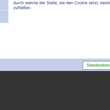
durch welche der Stelle, die den Cookie setzt, bes
zufließen.
N:
August 2026
September 2026
Oktober 2026
Datenschutz
Datenschutzeins
Standardein