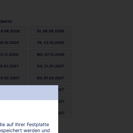
ONATE:
24.08.2026
DI, 08.09.2026
08.10.2026
FR, 23.10.2026
22.11.2026
MO, 07.12.2026
06.01.2027
DO, 21.01.2027
20.02.2027
SO, 07.03.2027
06.04.2027
MI, 21.04.2027
20.05.2027
FR, 04.06.2027
04.07.2027
MO, 19.07.2027
ie auf Ihrer Festplatte
18.08.2027
espeichert werden und