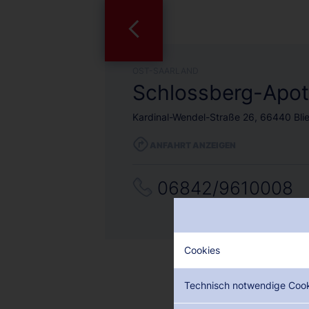
OST-SAARLAND
Schlossberg-Apo
Kardinal-Wendel-Straße 26, 66440 Blie
ANFAHRT ANZEIGEN
06842/9610008
Cookies
Technisch notwendige Coo