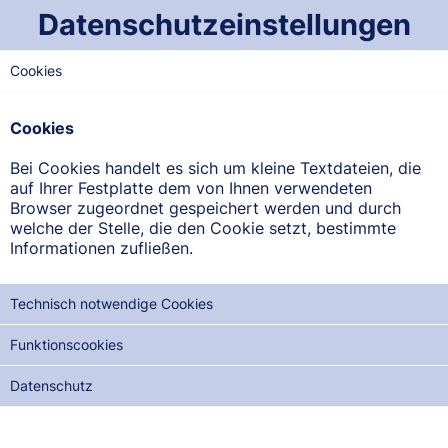
Datenschutzeinstellungen
Cookies
OST-SAARLAND
Schlossberg-Apotheke
Cookies
Talstraße 49, 66424 Homburg
Bei Cookies handelt es sich um kleine Textdateien, die
auf Ihrer Festplatte dem von Ihnen verwendeten
ANFAHRT ANZEIGEN
Browser zugeordnet gespeichert werden und durch
welche der Stelle, die den Cookie setzt, bestimmte
Informationen zufließen.
06841/5544
Technisch notwendige Cookies
Funktionscookies
NOTDIENSTE DER NÄCHSTEN 12 MONATE:
Datenschutz
SA, 15.08.2026
SO, 30.08.2026
MO, 14.09.2026
DI, 29.09.2026