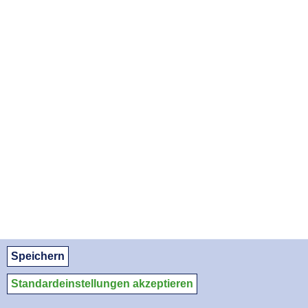
SA, 12.12.2026
MO, 11.01.2027
MI, 10.02.2027
FR, 12.03.2027
SO, 11.04.2027
MO, 10.05.2027
MI, 09.06.2027
FR, 09.07.2027
SO, 08.08.2027
APOTHEKENNOTDIENSTE ALS PDF DOWNLOADEN:
August 2026
September 2026
Oktober 2026
© Apothekerkammer des Saarlandes
Datenschutz
Datenschutzeinstellungen
Impressum/Kontakt
Speichern
Medien-Service
Standardeinstellungen akzeptieren