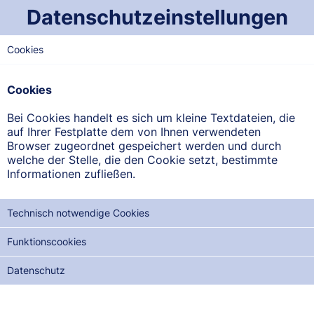
Datenschutzeinstellungen
Cookies
WEST-SAARLAND
Vier-Winde-Apotheke
Cookies
Hauptstr. 131, 66773 Schwalbach
Bei Cookies handelt es sich um kleine Textdateien, die
auf Ihrer Festplatte dem von Ihnen verwendeten
ANFAHRT ANZEIGEN
Browser zugeordnet gespeichert werden und durch
welche der Stelle, die den Cookie setzt, bestimmte
Informationen zufließen.
06834/952236
Technisch notwendige Cookies
Funktionscookies
NOTDIENSTE DER NÄCHSTEN 12 MONATE:
Datenschutz
FR, 14.08.2026
SO, 13.09.2026
DI, 13.10.2026
DO, 12.11.2026