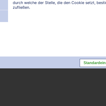
durch welche der Stelle, die den Cookie setzt, bes
zufließen.
N:
August 2026
September 2026
Oktober 2026
Datenschutz
Datenschutzeins
Standardein