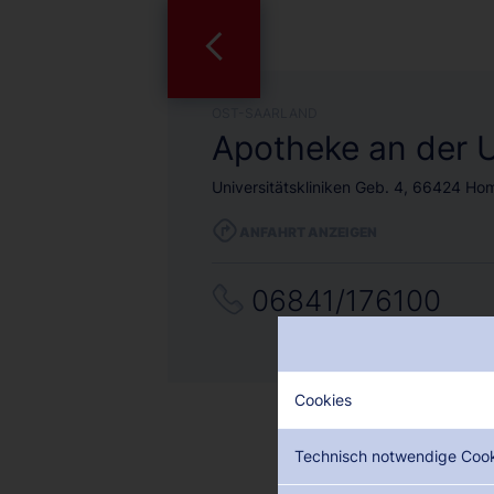
OST-SAARLAND
Apotheke an der 
Universitätskliniken Geb. 4, 66424 H
ANFAHRT ANZEIGEN
06841/176100
Cookies
Technisch notwendige Coo