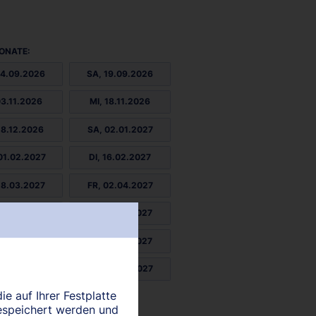
ONATE:
04.09.2026
SA, 19.09.2026
03.11.2026
MI, 18.11.2026
18.12.2026
SA, 02.01.2027
01.02.2027
DI, 16.02.2027
18.03.2027
FR, 02.04.2027
01.05.2027
SO, 16.05.2027
15.06.2027
MI, 30.06.2027
30.07.2027
SA, 14.08.2027
ie auf Ihrer Festplatte
espeichert werden und