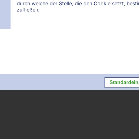
durch welche der Stelle, die den Cookie setzt, bes
zufließen.
N:
August 2026
September 2026
Oktober 2026
Datenschutz
Datenschutzeins
Standardein