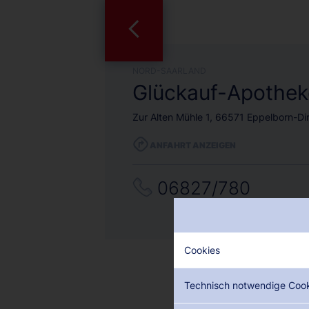
NORD-SAARLAND
Glückauf-Apothek
Zur Alten Mühle 1, 66571 Eppelborn-D
ANFAHRT ANZEIGEN
06827/780
Cookies
Technisch notwendige Coo