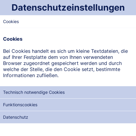
Datenschutzeinstellungen
Cookies
WEST-SAARLAND
Römer-Apotheke
Cookies
Martinusstr. 24, 66706 Perl-Nennig
Bei Cookies handelt es sich um kleine Textdateien, die
auf Ihrer Festplatte dem von Ihnen verwendeten
ANFAHRT ANZEIGEN
Browser zugeordnet gespeichert werden und durch
welche der Stelle, die den Cookie setzt, bestimmte
Informationen zufließen.
06866/262
Technisch notwendige Cookies
Funktionscookies
NOTDIENSTE DER NÄCHSTEN 12 MONATE:
Datenschutz
SO, 09.08.2026
MO, 24.08.2026
DI, 08.09.2026
MI, 23.09.2026