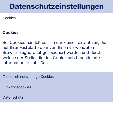
Datenschutzeinstellungen
Cookies
NORD-SAARLAND
Apotheke am kleinen
Cookies
Markt
Bei Cookies handelt es sich um kleine Textdateien, die
An der Kirche 1, 66687 Wadern
auf Ihrer Festplatte dem von Ihnen verwendeten
Browser zugeordnet gespeichert werden und durch
welche der Stelle, die den Cookie setzt, bestimmte
ANFAHRT ANZEIGEN
Informationen zufließen.
06871/9013-0
Technisch notwendige Cookies
Funktionscookies
Datenschutz
NOTDIENSTE DER NÄCHSTEN 12 MONATE:
DI, 18.08.2026
MI, 02.09.2026