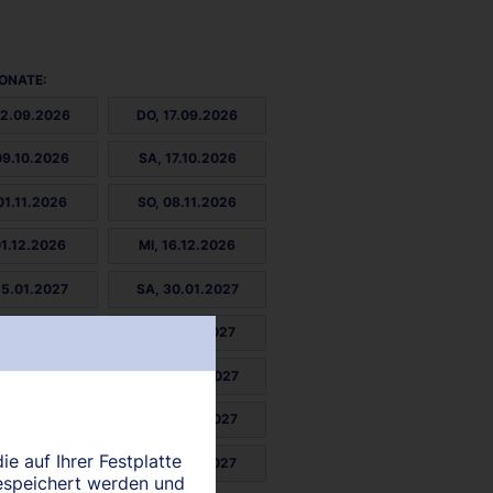
ONATE:
02.09.2026
DO, 17.09.2026
09.10.2026
SA, 17.10.2026
01.11.2026
SO, 08.11.2026
01.12.2026
MI, 16.12.2026
15.01.2027
SA, 30.01.2027
01.03.2027
DI, 16.03.2027
15.04.2027
FR, 30.04.2027
29.05.2027
SO, 13.06.2027
ie auf Ihrer Festplatte
13.07.2027
MI, 28.07.2027
espeichert werden und