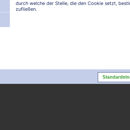
durch welche der Stelle, die den Cookie setzt, bes
DO, 12.08.2027
FR, 
zufließen.
N:
August 2026
September 2026
Oktober 2026
Datenschutz
Datenschutzeins
Standardein