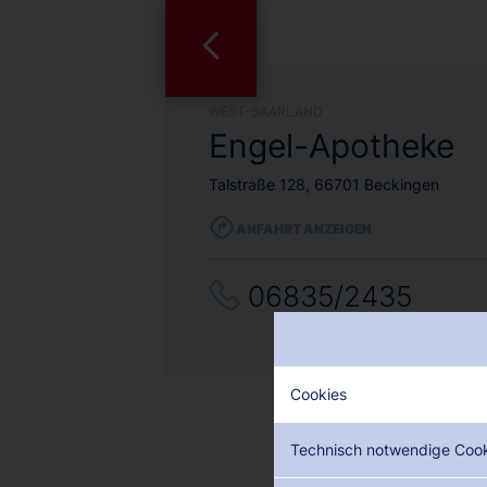
WEST-SAARLAND
Engel-Apotheke
Talstraße 128, 66701 Beckingen
ANFAHRT ANZEIGEN
06835/2435
Cookies
Technisch notwendige Coo