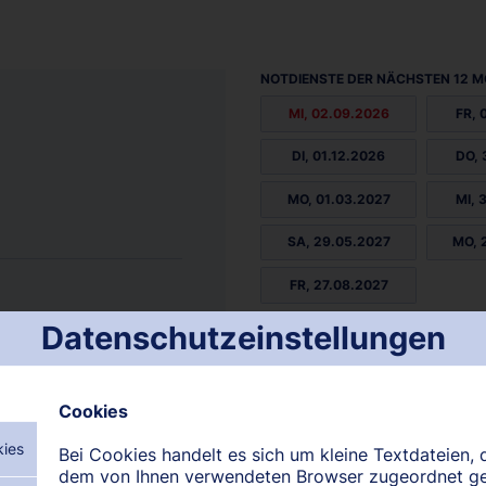
NOTDIENSTE DER NÄCHSTEN 12 M
MI, 02.09.2026
FR, 
DI, 01.12.2026
DO, 
MO, 01.03.2027
MI, 
SA, 29.05.2027
MO, 
FR, 27.08.2027
Datenschutzeinstellungen
Cookies
kies
Bei Cookies handelt es sich um kleine Textdateien, d
N:
August 2026
September 2026
Oktober 2026
dem von Ihnen verwendeten Browser zugeordnet g