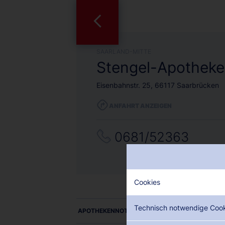
SAARLAND-MITTE
Stengel-Apotheke
Eisenbahnstr. 25, 66117 Saarbrücken
ANFAHRT ANZEIGEN
0681/52363
Cookies
Technisch notwendige Coo
APOTHEKENNOTDIENSTE ALS PDF DOWNLOADE