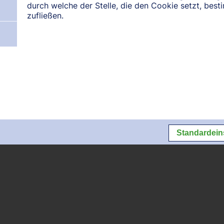
durch welche der Stelle, die den Cookie setzt, bes
Datenschutz
Datenschutzeins
zufließen.
Standardein