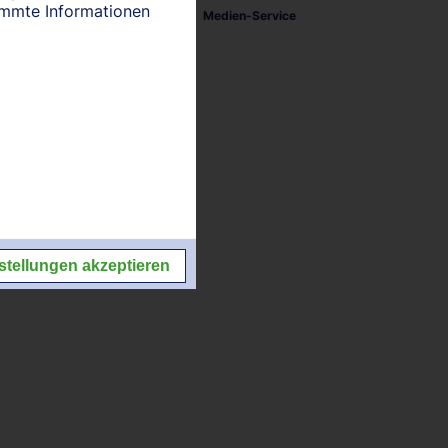
timmte Informationen
tellungen
Impressum/Kontakt
Medien-Service
stellungen akzeptieren