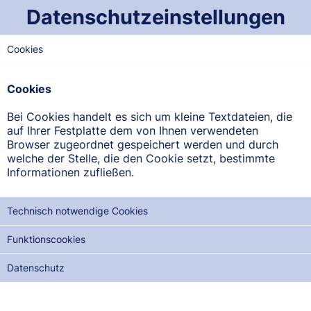
Datenschutzeinstellungen
Cookies
OST-SAARLAND
Florian-Apotheke
Cookies
Hauptstr. 119, 66386 St. Ingbert-Oberwürzbach
Bei Cookies handelt es sich um kleine Textdateien, die
auf Ihrer Festplatte dem von Ihnen verwendeten
ANFAHRT ANZEIGEN
Browser zugeordnet gespeichert werden und durch
welche der Stelle, die den Cookie setzt, bestimmte
Informationen zufließen.
06894/966322
Technisch notwendige Cookies
Funktionscookies
NOTDIENSTE DER NÄCHSTEN 12 MONATE:
Datenschutz
MI, 12.08.2026
DO, 27.08.2026
FR, 11.09.2026
SA, 26.09.2026