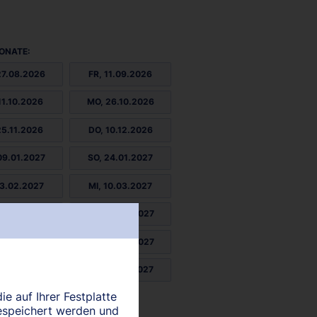
ONATE:
27.08.2026
FR, 11.09.2026
11.10.2026
MO, 26.10.2026
25.11.2026
DO, 10.12.2026
09.01.2027
SO, 24.01.2027
23.02.2027
MI, 10.03.2027
09.04.2027
SA, 24.04.2027
23.05.2027
MO, 07.06.2027
07.07.2027
DO, 22.07.2027
ie auf Ihrer Festplatte
21.08.2027
espeichert werden und