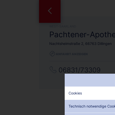
WEST-SAARLAND
Pachtener-Apoth
Nachtsheimstraße 2, 66763 Dillingen
ANFAHRT ANZEIGEN
06831/73309
Cookies
Technisch notwendige Coo