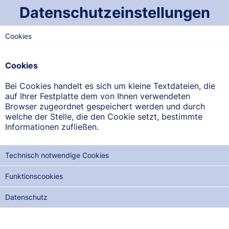
Datenschutzeinstellungen
Cookies
WEST-SAARLAND
St. Josef-Apotheke
Cookies
Dillinger Straße 59, 66763 Dillingen-Diefflen
Bei Cookies handelt es sich um kleine Textdateien, die
auf Ihrer Festplatte dem von Ihnen verwendeten
ANFAHRT ANZEIGEN
Browser zugeordnet gespeichert werden und durch
welche der Stelle, die den Cookie setzt, bestimmte
Informationen zufließen.
06831/9663639
Technisch notwendige Cookies
Funktionscookies
NOTDIENSTE DER NÄCHSTEN 12 MONATE:
Datenschutz
SA, 15.08.2026
DI, 18.08.2026
MI, 02.09.2026
DO, 17.09.2026