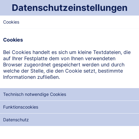
Datenschutzeinstellungen
Cookies
SAARLAND-MITTE
Apotheke am Markt
Cookies
Am Marktplatz 26 -28, 66346 Püttlingen
Bei Cookies handelt es sich um kleine Textdateien, die
auf Ihrer Festplatte dem von Ihnen verwendeten
ANFAHRT ANZEIGEN
Browser zugeordnet gespeichert werden und durch
welche der Stelle, die den Cookie setzt, bestimmte
Informationen zufließen.
06898/694910
Technisch notwendige Cookies
Funktionscookies
NOTDIENSTE DER NÄCHSTEN 12 MONATE:
Datenschutz
MI, 02.09.2026
FR, 02.10.2026
SO, 01.11.2026
DI, 01.12.2026