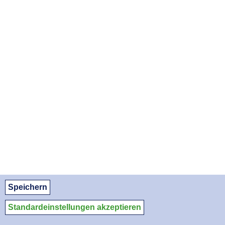
DO, 31.12.2026
SA, 30.01.2027
MO, 01.03.2027
MI, 31.03.2027
FR, 30.04.2027
SA, 29.05.2027
MO, 28.06.2027
MI, 28.07.2027
FR, 27.08.2027
APOTHEKENNOTDIENSTE ALS PDF DOWNLOADEN:
August 2026
September 2026
Oktober 2026
© Apothekerkammer des Saarlandes
Datenschutz
Datenschutzeinstellungen
Impressum/Kontakt
Speichern
Medien-Service
Standardeinstellungen akzeptieren