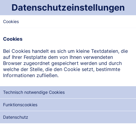
Datenschutzeinstellungen
Cookies
NORD-SAARLAND
Marien-Apotheke
Cookies
Kirchplatz 2, 66571 Eppelborn
Bei Cookies handelt es sich um kleine Textdateien, die
auf Ihrer Festplatte dem von Ihnen verwendeten
ANFAHRT ANZEIGEN
Browser zugeordnet gespeichert werden und durch
welche der Stelle, die den Cookie setzt, bestimmte
Informationen zufließen.
06881/7128
Technisch notwendige Cookies
Funktionscookies
NOTDIENSTE DER NÄCHSTEN 12 MONATE:
Datenschutz
DI, 18.08.2026
DO, 17.09.2026
FR, 02.10.2026
SA, 17.10.2026