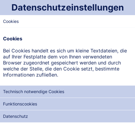
Datenschutzeinstellungen
Cookies
OST-SAARLAND
Löwen-Apotheke
Cookies
An der Mühle 1, 66453 Gersheim
Bei Cookies handelt es sich um kleine Textdateien, die
auf Ihrer Festplatte dem von Ihnen verwendeten
ANFAHRT ANZEIGEN
Browser zugeordnet gespeichert werden und durch
welche der Stelle, die den Cookie setzt, bestimmte
Informationen zufließen.
06843/781
Technisch notwendige Cookies
Funktionscookies
NOTDIENSTE DER NÄCHSTEN 12 MONATE:
Datenschutz
MI, 19.08.2026
DO, 03.09.2026
FR, 18.09.2026
SA, 03.10.2026