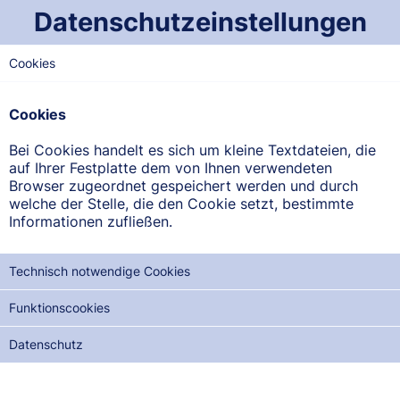
Datenschutzeinstellungen
Cookies
NORD-SAARLAND
Rosen-Apotheke
Cookies
Trierer Straße 11, 66839 Schmelz
Bei Cookies handelt es sich um kleine Textdateien, die
auf Ihrer Festplatte dem von Ihnen verwendeten
ANFAHRT ANZEIGEN
Browser zugeordnet gespeichert werden und durch
welche der Stelle, die den Cookie setzt, bestimmte
Informationen zufließen.
06887/92777
Technisch notwendige Cookies
Funktionscookies
NOTDIENSTE DER NÄCHSTEN 12 MONATE:
Datenschutz
MI, 19.08.2026
DO, 03.09.2026
FR, 18.09.2026
SA, 03.10.2026