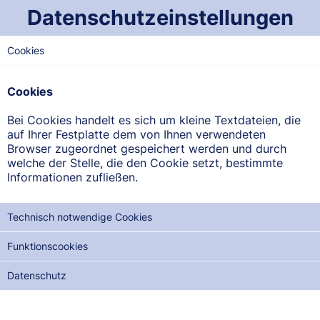
Datenschutzeinstellungen
Cookies
NORD-SAARLAND
Apotheke am kleinen
Cookies
Markt
Bei Cookies handelt es sich um kleine Textdateien, die
An der Kirche 1, 66687 Wadern
auf Ihrer Festplatte dem von Ihnen verwendeten
Browser zugeordnet gespeichert werden und durch
welche der Stelle, die den Cookie setzt, bestimmte
ANFAHRT ANZEIGEN
Informationen zufließen.
06871/9013-0
Technisch notwendige Cookies
Funktionscookies
Datenschutz
NOTDIENSTE DER NÄCHSTEN 12 MONATE:
DI, 18.08.2026
MI, 02.09.2026