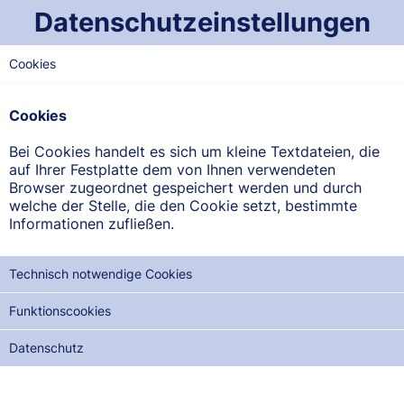
Datenschutzeinstellungen
Cookies
OST-SAARLAND
Florian-Apotheke
Cookies
Hauptstr. 119, 66386 St. Ingbert-Oberwürzbach
Bei Cookies handelt es sich um kleine Textdateien, die
auf Ihrer Festplatte dem von Ihnen verwendeten
ANFAHRT ANZEIGEN
Browser zugeordnet gespeichert werden und durch
welche der Stelle, die den Cookie setzt, bestimmte
Informationen zufließen.
06894/966322
Technisch notwendige Cookies
Funktionscookies
NOTDIENSTE DER NÄCHSTEN 12 MONATE:
Datenschutz
MI, 12.08.2026
DO, 27.08.2026
FR, 11.09.2026
SA, 26.09.2026