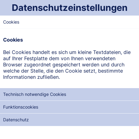
Datenschutzeinstellungen
Cookies
NORD-SAARLAND
Margarethen-Apotheke
Cookies
Kuseler Str. 31, 66606 St. Wendel-Niederkirchen
Bei Cookies handelt es sich um kleine Textdateien, die
auf Ihrer Festplatte dem von Ihnen verwendeten
ANFAHRT ANZEIGEN
Browser zugeordnet gespeichert werden und durch
welche der Stelle, die den Cookie setzt, bestimmte
Informationen zufließen.
06856/780
Technisch notwendige Cookies
Funktionscookies
NOTDIENSTE DER NÄCHSTEN 12 MONATE:
Datenschutz
MO, 17.08.2026
DI, 01.09.2026
MI, 16.09.2026
DO, 01.10.2026