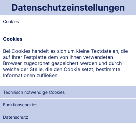
Datenschutzeinstellungen
Cookies
OST-SAARLAND
Schlossberg-Apotheke
Cookies
Kardinal-Wendel-Straße 26, 66440 Blieskastel
Bei Cookies handelt es sich um kleine Textdateien, die
auf Ihrer Festplatte dem von Ihnen verwendeten
ANFAHRT ANZEIGEN
Browser zugeordnet gespeichert werden und durch
welche der Stelle, die den Cookie setzt, bestimmte
Informationen zufließen.
06842/9610008
Technisch notwendige Cookies
Funktionscookies
NOTDIENSTE DER NÄCHSTEN 12 MONATE:
Datenschutz
SO, 09.08.2026
MO, 24.08.2026
DI, 08.09.2026
MI, 23.09.2026