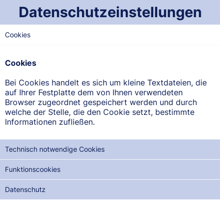
Datenschutzeinstellungen
Cookies
OST-SAARLAND
Hirsch-Apotheke
Cookies
Kaiserstr. 22, 66386 St. Ingbert
Bei Cookies handelt es sich um kleine Textdateien, die
auf Ihrer Festplatte dem von Ihnen verwendeten
ANFAHRT ANZEIGEN
Browser zugeordnet gespeichert werden und durch
welche der Stelle, die den Cookie setzt, bestimmte
Informationen zufließen.
06894/2160
Technisch notwendige Cookies
Funktionscookies
NOTDIENSTE DER NÄCHSTEN 12 MONATE:
Datenschutz
MI, 19.08.2026
DO, 03.09.2026
FR, 18.09.2026
SA, 03.10.2026